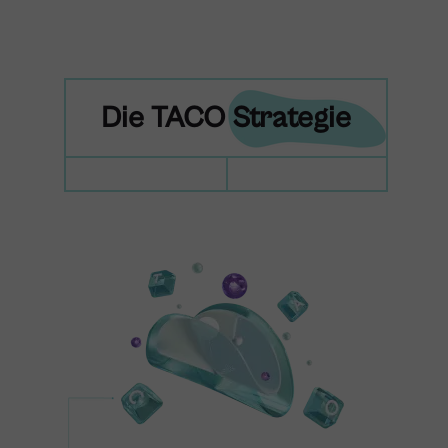
Die TACO Strategie