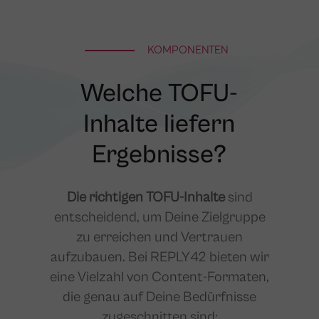
KOMPONENTEN
Welche TOFU-
Inhalte liefern
Ergebnisse?
Die richtigen TOFU-Inhalte
sind
entscheidend, um Deine Zielgruppe
zu erreichen und Vertrauen
aufzubauen. Bei REPLY42 bieten wir
eine Vielzahl von Content-Formaten,
die genau auf Deine Bedürfnisse
zugeschnitten sind: