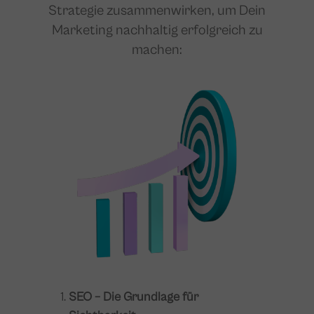
Strategie zusammenwirken, um Dein
Marketing nachhaltig erfolgreich zu
machen:
SEO – Die Grundlage für