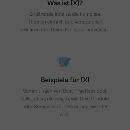
Was ist [X]?
Erklärende Inhalte, die komplexe
Themen einfach und verständlich
erklären und Deine Expertise aufzeigen.
Beispiele für [X]
Sammlungen von Best Practices oder
Fallstudien, die zeigen, wie Dein Produkt
oder Service in der Praxis angewendet
wird.