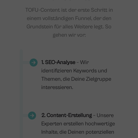
TOFU-Content ist der erste Schritt in
einem vollständigen Funnel, der den
Grundstein für alles Weitere legt. So
gehen wir vor:
1. SEO-Analyse
– Wir
identifizieren Keywords und
Themen, die Deine Zielgruppe
interessieren.
2. Content-Erstellung
– Unsere
Experten erstellen hochwertige
Inhalte, die Deinen potenziellen