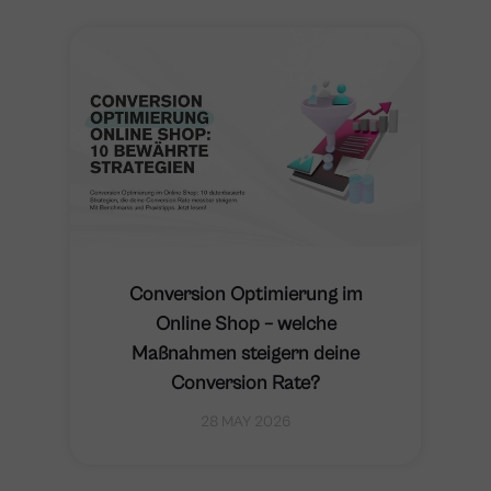
Conversion Optimierung im
Online Shop – welche
Maßnahmen steigern deine
Conversion Rate?
28 MAY 2026