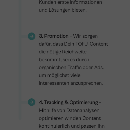
Kunden erste Informationen
und Lösungen bieten.
3. Promotion
– Wir sorgen
dafür, dass Dein TOFU-Content
die nötige Reichweite
bekommt, sei es durch
organischen Traffic oder Ads,
um möglichst viele
Interessenten anzusprechen.
4. Tracking & Optimierung
–
Mithilfe von Datenanalysen
optimieren wir den Content
kontinuierlich und passen ihn