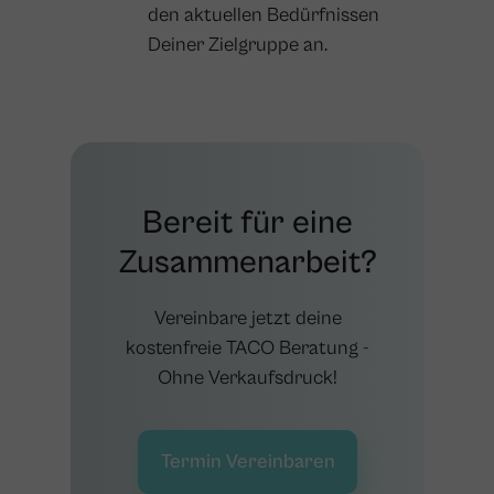
den aktuellen Bedürfnissen
Deiner Zielgruppe an.
Bereit für eine
Zusammenarbeit?
Vereinbare jetzt deine
kostenfreie TACO Beratung -
Ohne Verkaufsdruck!
Termin Vereinbaren