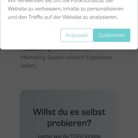
Wir verwenden sie, um die Funktionalität der
Vertrauen aufgebaut. Content allein
Website zu verbessern, Inhalte zu personalisieren
bleibt ohne Traffic wirkungslos, und
und den Traffic auf der Website zu analysieren.
Promotion ohne wertvollen Content
führt nicht zu langfristigen Erfolgen.
Anpassen
Zustimmen
Nur das Zusammenspiel aller TACO-
Module
sorgt dafür, dass Dein
Marketing-System wirklich Ergebnisse
liefert.
Willst du es selbst
probieren?
Lerne, wie du TOFU Inhalte