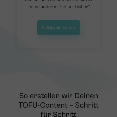
jedem anderen Partner bisher."
Fallstudie Lesen
So erstellen wir Deinen
TOFU-Content – Schritt
für Schritt