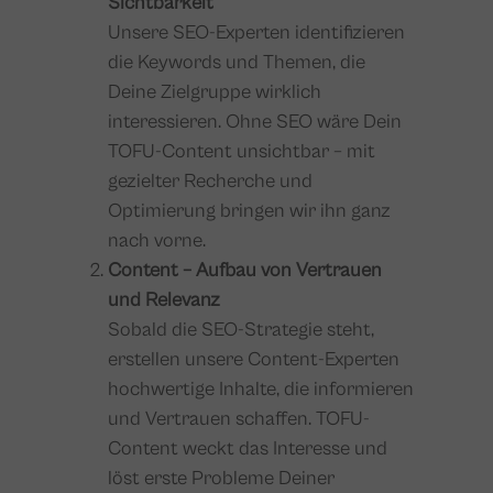
Sichtbarkeit
Unsere SEO-Experten identifizieren
die Keywords und Themen, die
Deine Zielgruppe wirklich
interessieren. Ohne SEO wäre Dein
TOFU-Content unsichtbar – mit
gezielter Recherche und
Optimierung bringen wir ihn ganz
nach vorne.
Content – Aufbau von Vertrauen
und Relevanz
Sobald die SEO-Strategie steht,
erstellen unsere Content-Experten
hochwertige Inhalte, die informieren
und Vertrauen schaffen. TOFU-
Content weckt das Interesse und
löst erste Probleme Deiner