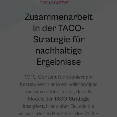
TOFU-CONTENT
Zusammenarbeit
in der TACO-
Strategie für
nachhaltige
Ergebnisse
TOFU-Content funktioniert am
besten, wenn er in ein vollständiges
System eingebettet ist, das alle
Module der
TACO-Strategie
integriert. Hier siehst Du, wie die
verschiedenen Bausteine der TACO-