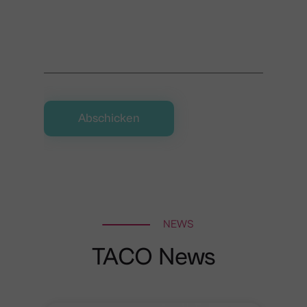
Abschicken
NEWS
TACO News