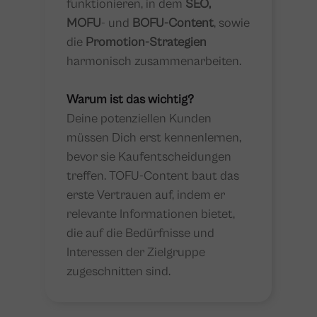
funktionieren, in dem
SEO,
MOFU
- und
BOFU-Content
, sowie
die
Promotion-Strategien
harmonisch zusammenarbeiten.
Warum ist das wichtig?
Deine potenziellen Kunden
müssen Dich erst kennenlernen,
bevor sie Kaufentscheidungen
treffen. TOFU-Content baut das
erste Vertrauen auf, indem er
relevante Informationen bietet,
die auf die Bedürfnisse und
Interessen der Zielgruppe
zugeschnitten sind.