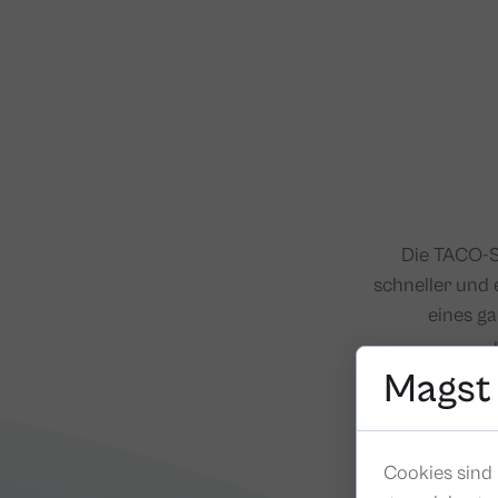
Die TACO-S
schneller und 
eines ga
Ohne teure Fix
Magst
Cookies sind 