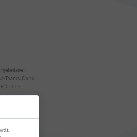
rgebnisse –
use-Teams. Dank
 SEO über
.
sparst Du Zeit,
erät