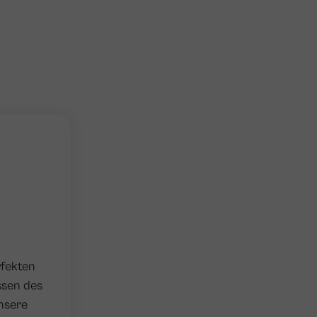
rfekten
ssen des
nsere