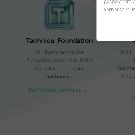
gespeichert w
verbessern, I
Technical Foundation
Mehr S
Wir lösen technische
h
Blockaden und sorgen dafür,
Suchbeg
dass alles reibungslos
sind,
funktioniert.
Technische Umsetzung →