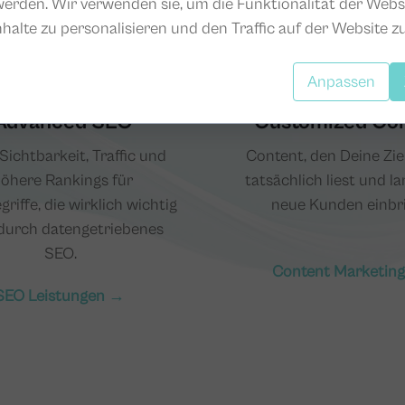
erden. Wir verwenden sie, um die Funktionalität der Webs
nhalte zu personalisieren und den Traffic auf der Website zu
Anpassen
Advanced SEO
Customized Co
ichtbarkeit, Traffic und
Content, den Deine Zi
öhere Rankings für
tatsächlich liest und la
riffe, die wirklich wichtig
neue Kunden einbri
 durch datengetriebenes
SEO.
Content Marketin
SEO Leistungen →