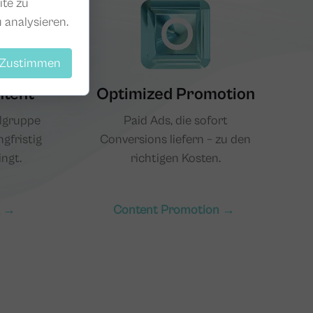
ite zu
 analysieren.
Zustimmen
ntent
Optimized Promotion
elgruppe
Paid Ads, die sofort
ngfristig
Conversions liefern – zu den
ngt.
richtigen Kosten.
g →
Content Promotion →