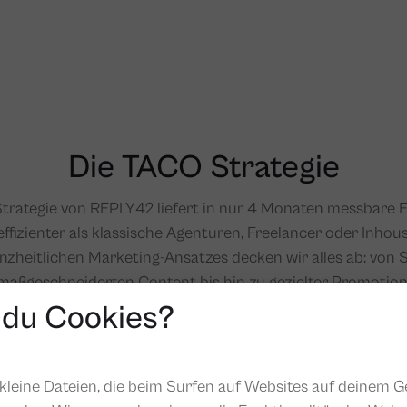
Die TACO Strategie
trategie von REPLY42 liefert in nur 4 Monaten messbare E
effizienter als klassische Agenturen, Freelancer oder Inho
nzheitlichen Marketing-Ansatzes decken wir alles ab: von
maßgeschneiderten Content bis hin zu gezielter Promotion
kosten, mit flexibler Anpassung und voller Transparenz. So 
 du Cookies?
Geld und bekommst genau die Resultate, die Du suchst.
kleine Dateien, die beim Surfen auf Websites auf deinem G