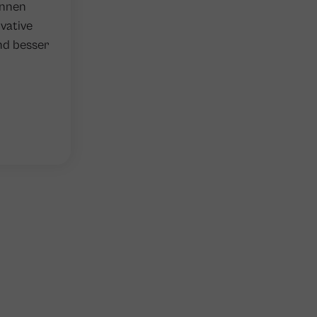
innen
ovative
nd besser