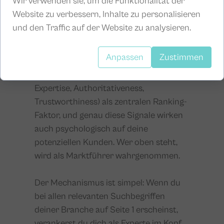
Wir verwenden sie, um die Funktionalität der
Wie trägt SEO zur Markenautorität
Website zu verbessern, Inhalte zu personalisieren
bei?
und den Traffic auf der Website zu analysieren.
Markenautorität ist die Währung des
Anpassen
Zustimmen
Vertrauens in der digitalen Welt. Google
nutzt das E-E-A-T Konzept (Experience,
Expertise, Authoritativeness,
Trustworthiness) als zentralen Ranking-
Faktor, und genau diese Signale wirken
auch psychologisch auf deine
potenziellen Kunden. Wer oben steht,
wird als Marktführer wahrgenommen.
Der Mechanismus ist simpel: Wenn du
bei allen relevanten Suchbegriffen
deiner Branche auf Seite 1 erscheinst,
verankerst du dich als Experte im Kopf