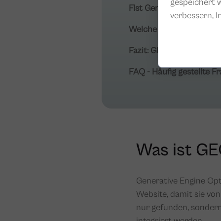
gespeichert w
FIst Generative Engine
verbessern, I
Welche klassischen SEO-
Fazit: GEO statt SEO?
FAQ - Häufig gestellte 
Was ist G
Generative Engine Opt
Website, damit sie vo
nur gefunden, sondern 
integriert werden.