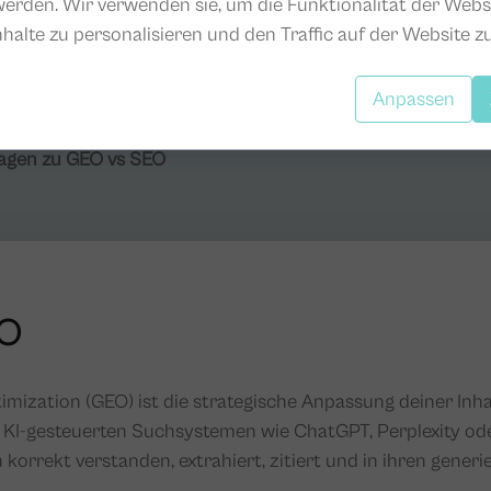
erden. Wir verwenden sie, um die Funktionalität der Webs
 Optimization (GEO) für Unternehmen entscheidend?
nhalte zu personalisieren und den Traffic auf der Website zu
Faktoren bleiben für den GEO-Erfolg unverzichtbar?
Anpassen
Fragen zu GEO vs SEO
EO
imization (GEO) ist die strategische Anpassung deiner Inha
n KI-gesteuerten Suchsystemen wie ChatGPT, Perplexity od
korrekt verstanden, extrahiert, zitiert und in ihren gener