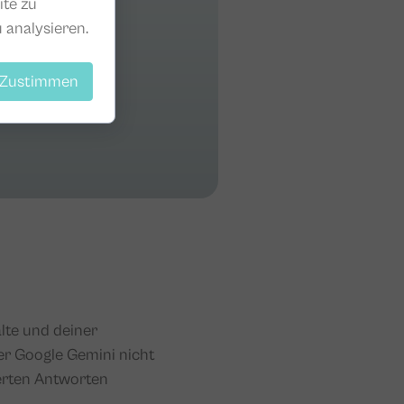
ite zu
 analysieren.
Zustimmen
lte und deiner
er Google Gemini nicht
ierten Antworten