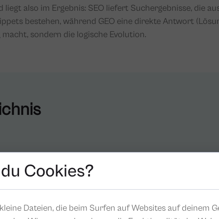
liegt also im Ergebnis: SEO liefert Suchergebnisse, die a
ippets bestehen, während GEO eine direkte Antwort (Lösun
g macht, sondern die logische Evolution.
ichnis
 du Cookies?
 das Nutzerverhalten in klassischen Suchmaschinen und K
 oder die logische Evolution von SEO?
kleine Dateien, die beim Surfen auf Websites auf deinem G