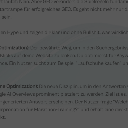
t lautet: Nein. Aber GEO verändert die Spielregeln fundame
tartrampe für erfolgreiches GEO. Es geht nicht mehr nur da
 sein.
den Hype und zeigen dir klar und ohne Bullshit, was wirklich
ptimization):
Der bewährte Weg, um in den Suchergebniss
s, Klicks auf deine Website zu lenken. Du optimierst für Key
ce. Ein Nutzer sucht zum Beispiel "Laufschuhe kaufen" u
ne Optimization):
Die neue Disziplin, um in den Antworten
e AI Overviews prominent platziert zu werden. Ziel ist es,
r generierten Antwort erscheinen. Der Nutzer fragt: "Welch
rpronation für Marathon-Training?" und erhält eine direk
kt.