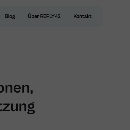
Blog
Blog
Über REPLY42
Über REPLY42
Kontakt
Kontakt
onen,
tzung