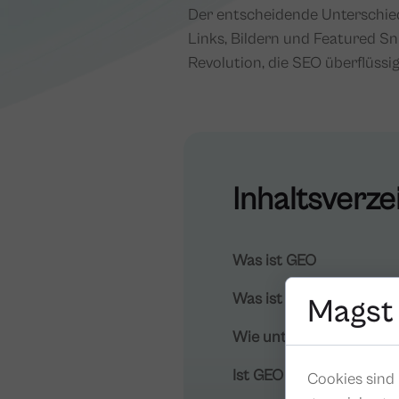
Der entscheidende Unterschied 
Links, Bildern und Featured Sn
Revolution, die SEO überflüssi
Inhaltsverze
Was ist GEO
Was ist SEO?
Magst
Wie unterscheidet sich
Ist GEO eine Revolution
Cookies sind 