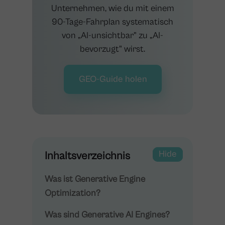
Unternehmen, wie du mit einem
90-Tage-Fahrplan systematisch
von „AI-unsichtbar" zu „AI-
bevorzugt" wirst.
GEO-Guide holen
Show
Hide
Inhaltsverzeichnis
Was ist Generative Engine
Optimization?
Was sind Generative AI Engines?