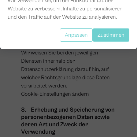
Wir verwenden sie, um die Funktionalität der
Marketingzwecken auch über die EU-
Website zu verbessern, Inhalte zu personalisieren
Seite
und den Traffic auf der Website zu analysieren.
http://www.youronlinechoices.com/
oder generell auf
Anpassen
Zustimmen
http://optout.aboutads.info
erklären.
Wir weisen Sie bei den jeweiligen
Diensten innerhalb der
Datenschutzerklärung darauf hin, auf
welcher Rechtsgrundlage diese Daten
verarbeitet werden.
Cookie-Einstellungen ändern
8. Erhebung und Speicherung von
personenbezogenen Daten sowie
deren Art und Zweck der
Verwendung