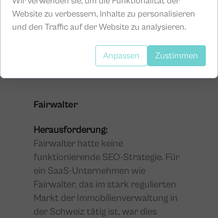
Wir verwenden sie, um die Funktionalität der
Gesamteindruck des Unternehmens.
Website zu verbessern, Inhalte zu personalisieren
und den Traffic auf der Website zu analysieren.
Zur vollen Case Study
Anpassen
Zustimmen
Fairwalter
Herausforderung:
Fairwalter hatte keine
funktionierende SEO-Strategie. Für
ein SaaS-Unternehmen wie
Fairwalter, das im stark regulierten
Markt der Immobilienverwaltung in
der Schweiz tätig ist, war dies