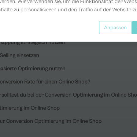
erden. Wir verwenden sie, um die Funktionalität der Webs
t optimieren
nhalte zu personalisieren und den Traffic auf der Website zu
reinfachen
Anpassen
g sicherstellen
knappung strategisch nutzen
Selling einsetzen
basierte Optimierung nutzen
Conversion Rate für einen Online Shop?
 solltest du bei der Conversion Optimierung im Online Sh
timierung im Online Shop
 zur Conversion Optimierung im Online Shop