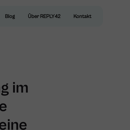
Blog
Blog
Über REPLY42
Über REPLY42
Kontakt
Kontakt
g im
he
eine