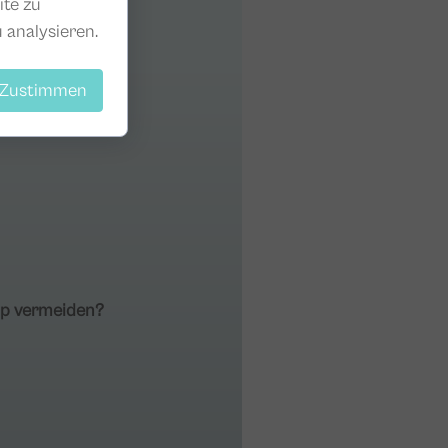
ite zu
 analysieren.
Zustimmen
op vermeiden?