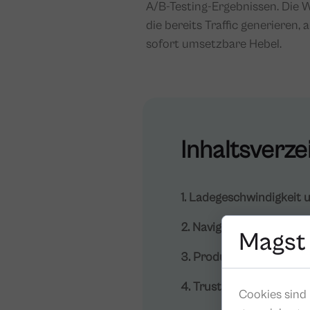
A/B-Testing-Ergebnissen. Die W
die bereits Traffic generieren
sofort umsetzbare Hebel.
Inhaltsverze
1. Ladegeschwindigkeit
2. Navigation und Seite
Magst
3. Produktseiten überze
4. Trust-Elemente und S
Cookies sind 