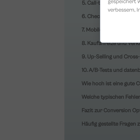
gespeichert w
5. Call-to-Actions geziel
verbessern, I
6. Checkout-Prozess ve
7. Mobile Nutzererfahrun
8. Kaufanreize und Ver
9. Up-Selling und Cross-
10. A/B-Tests und daten
Wie hoch ist eine gute 
Welche typischen Fehler
Fazit zur Conversion Op
Häufig gestellte Fragen