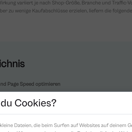
irkung variiert je nach Shop-Größe, Branche und Traffic-V
, aber zu wenige Kaufabschlüsse erzielen, liefern die folg
ichnis
 und Page Speed optimieren
nstruktur verbessern
 du Cookies?
ugend gestalten
ocial Proof einsetzen
kleine Dateien, die beim Surfen auf Websites auf deinem G