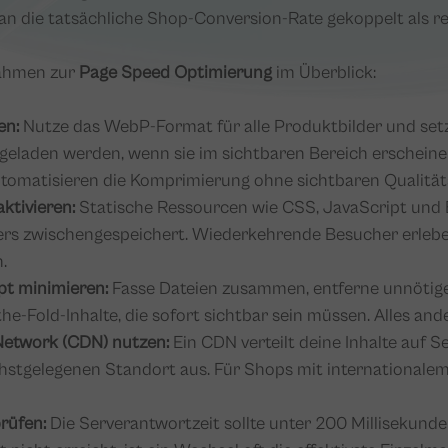
 an die tatsächliche Shop-Conversion-Rate gekoppelt als re
nahmen zur
Page Speed Optimierung
im Überblick:
en:
Nutze das WebP-Format für alle Produktbilder und setz
 geladen werden, wenn sie im sichtbaren Bereich erschein
utomatisieren die Komprimierung ohne sichtbaren Qualitäts
ktivieren:
Statische Ressourcen wie CSS, JavaScript und 
rs zwischengespeichert. Wiederkehrende Besucher erlebe
.
t minimieren:
Fasse Dateien zusammen, entferne unnötig
the-Fold-Inhalte, die sofort sichtbar sein müssen. Alles an
Network (CDN) nutzen:
Ein CDN verteilt deine Inhalte auf S
chstgelegenen Standort aus. Für Shops mit internationalem
rüfen:
Die Serverantwortzeit sollte unter 200 Millisekunde