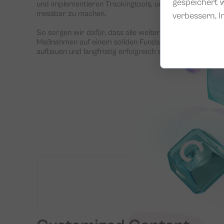
gespeichert w
und implementieren Trackingtools, um Erfolge
messbar zu machen.
verbessern, I
So sorgen wir dafür, dass alle weiteren
Maßnahmen auf einem soliden Fundament
aufbauen und langfristig erfolgreich sind.