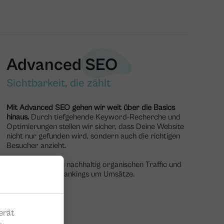
Advanced SEO
Sichtbarkeit, die zählt
Mit Advanced SEO gehen wir weit über die Basics
hinaus.
Durch tiefgehende Keyword-Recherche und
Optimierungen stellen wir sicher, dass Deine Website
nicht nur gefunden wird, sondern auch die richtigen
Besucher anzieht.
So generierst Du nachhaltig organischen Traffic und
steigerst Deine Rankings um Umsätze.
erät