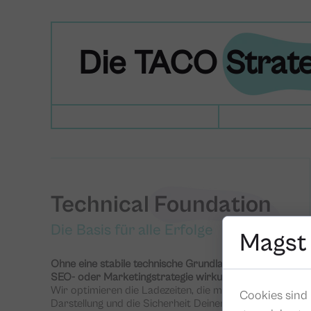
Die TACO Strate
Technical Foundation
Die Basis für alle Erfolge
Magst
Ohne eine stabile technische Grundlage ist jede
SEO- oder Marketingstrategie wirkungslos.
Wir optimieren die Ladezeiten, die mobile
Cookies sind 
Darstellung und die Sicherheit Deiner Website