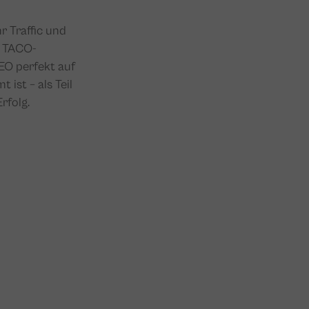
r Traffic und
r TACO-
SEO perfekt auf
ist – als Teil
rfolg.