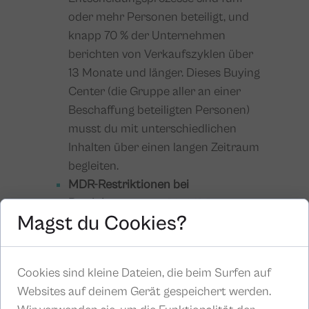
oder mehr Personen beteiligt, und
knapp 70 % der Unternehmen
berichten von Verkaufszyklen über
13 Monate und länger. Dieses Buying
Center (die Gruppe aller an einer
Beschaffung beteiligten Personen)
musst du mit unterschiedlichen
Inhalten über einen langen Zeitraum
begleiten.
MDR-Restriktionen bei
Produktaussagen:
Die MDR
Magst du Cookies?
begrenzt Heil- und
Wirkversprechen. Dein Content
muss fachlich belegen statt
Cookies sind kleine Dateien, die beim Surfen auf
werblich behaupten, was ein
Websites auf deinem Gerät gespeichert werden.
Produkt leistet.