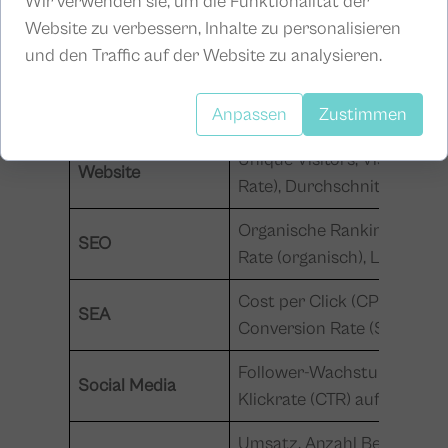
Wir verwenden sie, um die Funktionalität der
Website zu verbessern, Inhalte zu personalisieren
Kategorie
Beispiel-KPIs
und den Traffic auf der Website zu analysieren.
Conversion Rate, Cost per 
Kanalübergreifend
Anpassen
Zustimmen
Investment (ROI), Return 
Unique Visitors, Visits/Si
Website
Rate), Durchschnittliche V
Organische Rankings, Organ
SEO
Rate (organisch), Ladezeit
Cost per Click (CPC), Click
SEA
Conversion Rate (SEA), Qua
Follower-Wachstum, Reichw
Social Media
Klickrate (CTR) auf Links, 
Umsatz, Anzahl Bestellunge