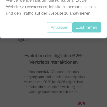
Wir verwenden sie, um die Funktionalität der
beginnen heute online – das
berichtet
Website zu verbessern, Inhalte zu personalisieren
Gartner
.
Dabei ist es egal, ob es darum
und den Traffic auf der Website zu analysieren.
geht, Anbieter zu vergleichen,
Bewertungen zu lesen oder gezielt nach
Lösungen zu suchen – der erste
Anpassen
Zustimmen
Kontaktpunkt ist in den meisten Fällen
digital.
Evolution der digitalen B2B-
Vertriebsinteraktionen
Eine interaktive Zeitachse, die den
Übergang vom traditionellen zum digitalen
Vertrieb von 2020 bis 2025 zeigt. Klicke
auf die Jahre, um die Entwicklung und
wichtige Statistiken zu erkunden.
80%