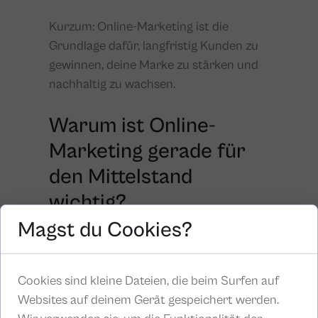
Kurzum: Online-Marketing ist die
Grundlage dafür, langfristig Kunden zu
gewinnen, deine Marke zu stärken und
nachhaltig zu wachsen.
Warum ist Online-
Marketing gerade für
den Mittelstand
wichtig?
Magst du Cookies?
Das Kundenverhalten hat sich in den
vergangenen Jahren grundlegend
Cookies sind kleine Dateien, die beim Surfen auf
verändert:
80 % aller
Websites auf deinem Gerät gespeichert werden.
Kaufentscheidungen im B2B-Bereich