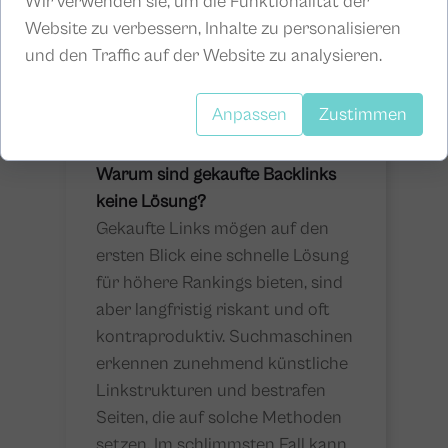
Wir verwenden sie, um die Funktionalität der
Sichtbarkeit, sondern ziehen
Website zu verbessern, Inhalte zu personalisieren
auch qualifizierten Traffic an, da
und den Traffic auf der Website zu analysieren.
sie meist von relevanten und
themenverwandten Seiten
Anpassen
Zustimmen
stammen.
Warum sind gekaufte Backlinks
keine Lösung?
Gekaufte Links mögen auf den
ersten Blick eine schnelle Lösung
für höhere Rankings bieten, sind
aber langfristig riskant und oft
kontraproduktiv. Suchmaschinen
erkennen zunehmend künstliche
Linkstrukturen und bestrafen
Seiten, die auf solche Methoden
setzen. Im schlimmsten Fall kann