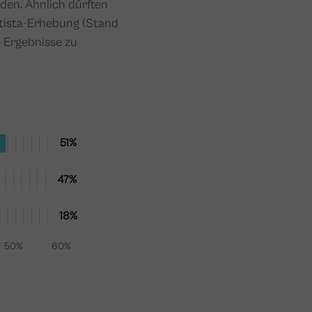
den. Ähnlich dürften
atista-Erhebung (Stand
e Ergebnisse zu
51%
47%
18%
50%
60%